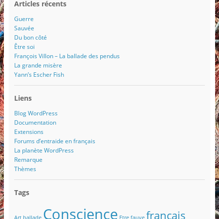
Articles récents
m
a
Guerre
i
Sauvée
l
Du bon côté
Être soi
François Villon – La ballade des pendus
La grande misère
Yann’s Escher Fish
Liens
Blog WordPress
Documentation
Extensions
Forums d’entraide en français
La planète WordPress
Remarque
Thèmes
Tags
Conscience
français
Art
ballade
Etre
fauve