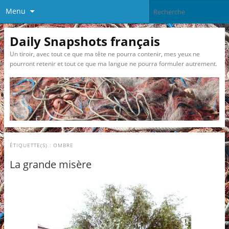
Menu
Daily Snapshots français
Un tiroir, avec tout ce que ma tête ne pourra contenir, mes yeux ne
pourront retenir et tout ce que ma langue ne pourra formuler autrement.
ÉTIQUETTE(S) :
OMBRE
La grande misère