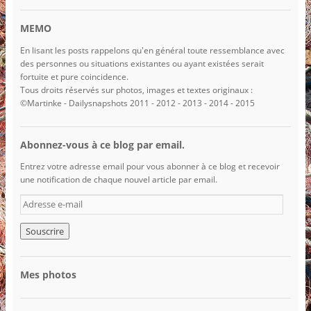
MEMO
En lisant les posts rappelons qu'en général toute ressemblance avec
des personnes ou situations existantes ou ayant existées serait
fortuite et pure coincidence.
Tous droits réservés sur photos, images et textes originaux :
©Martinke - Dailysnapshots 2011 - 2012 - 2013 - 2014 - 2015
Abonnez-vous à ce blog par email.
Entrez votre adresse email pour vous abonner à ce blog et recevoir
une notification de chaque nouvel article par email.
A
d
r
e
s
s
Mes photos
e
e
-