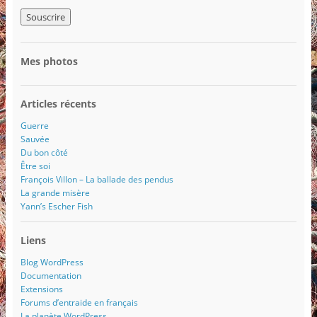
r
e
s
s
Mes photos
e
e
-
Articles récents
m
a
Guerre
i
Sauvée
l
Du bon côté
Être soi
François Villon – La ballade des pendus
La grande misère
Yann’s Escher Fish
Liens
Blog WordPress
Documentation
Extensions
Forums d’entraide en français
La planète WordPress