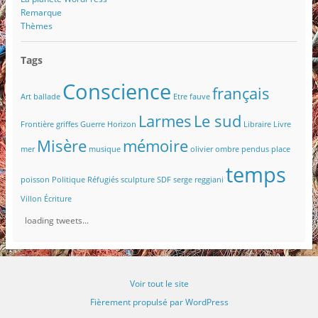
Remarque
Thèmes
Tags
Conscience
français
Art
ballade
Etre
fauve
Larmes
Le sud
Frontière
griffes
Guerre
Horizon
Libraire
Livre
Misère
mémoire
mer
musique
olivier
ombre
pendus
place
temps
poisson
Politique
Réfugiés
sculpture
SDF
serge reggiani
Villon
Écriture
loading tweets...
Voir tout le site
Fièrement propulsé par WordPress