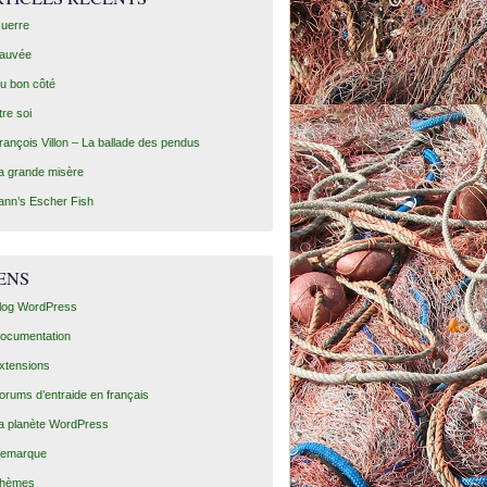
uerre
auvée
u bon côté
tre soi
rançois Villon – La ballade des pendus
a grande misère
ann’s Escher Fish
ENS
log WordPress
ocumentation
xtensions
orums d’entraide en français
a planète WordPress
emarque
hèmes