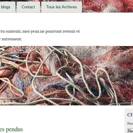
 blogs
Contact
Tous les Archives
urra contenir, mes yeux ne pourront retenir et
r autrement.
C
Rec
des pendus