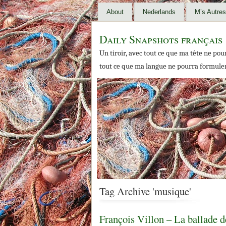
About
Nederlands
M’s Autres
Daily Snapshots français
Un tiroir, avec tout ce que ma tête ne po
tout ce que ma langue ne pourra formule
Tag Archive 'musique'
François Villon – La ballade 