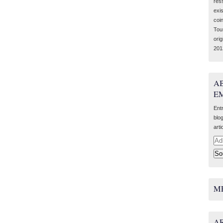
res
exis
coi
Tou
ori
201
A
EM
Ent
blo
arti
Adr
e-
mail
M
A