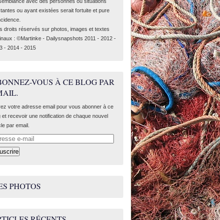
semblance avec des personnes ou situations
tantes ou ayant existées serait fortuite et pure
ncidence.
s droits réservés sur photos, images et textes
ginaux : ©Martinke - Dailysnapshots 2011 - 2012 -
3 - 2014 - 2015
BONNEZ-VOUS À CE BLOG PAR
AIL.
rez votre adresse email pour vous abonner à ce
g et recevoir une notification de chaque nouvel
cle par email.
esse
ES PHOTOS
RTICLES RÉCENTS